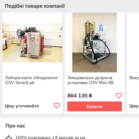
Подібні товари компанії
Лабораторне обладнання
Змішувально-дозуюча
Ваку
OSV SmartLab
установка OSV Mini AB
864 135
₴
Ціну уточнюйте
Цін
Купити
Про нас
100% позитивних з 8 відгуків за рік