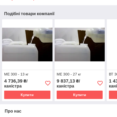
Подібні товари компанії
МЕ 300 - 13 кг
МЕ 300 - 27 кг
ВТ 3
4 736,39
9 837,13
1 4
₴/
₴/
каністра
каністра
кан
Купити
Купити
Про нас