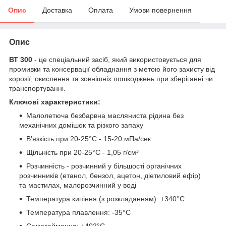
Опис
Доставка
Оплата
Умови повернення
Опис
ВТ 300
- це спеціальний засіб, який використовується для
промивки та консервації обладнання з метою його захисту від
корозії, окислення та зовнішніх пошкоджень при зберіганні чи
транспортуванні.
Ключові характеристики:
Малолетюча безбарвна масляниста рідина без
механічних домішок та різкого запаху
В’язкість при 20-25°С - 15-20 мПа/сек
Щільність при 20-25°С - 1,05 г/см³
Розчинність - розчинний у більшості органічних
розчинників (етанол, бензол, ацетон, діетиловий ефір)
та мастилах, малорозчинний у воді
Температура кипіння (з розкладанням): +340°С
Температура плавлення: -35°С
Самозаймання: +402°С