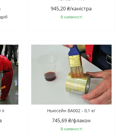
а
945,20 ₴/каністра
дріб
В наявності
0 л
Ньюсейн ВА002 - 0,1 кг
а
745,69 ₴/флакон
В наявності