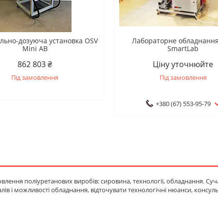
льно-дозуюча установка OSV
Лабораторне обладнанн
Mini AB
SmartLab
862 803 ₴
Ціну уточнюйте
Під замовлення
Під замовлення
+380 (67) 553-95-79
овлення поліуретанових виробів: сировина, технології, обладнання. С
в і можливості обладнання, відточувати технологічні нюанси, консульт