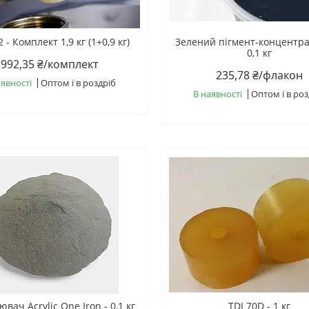
 - Комплект 1,9 кг (1+0,9 кг)
Зелений пігмент-концентрат
0,1 кг
992,35 ₴/комплект
235,78 ₴/флакон
аявності
Оптом і в роздріб
В наявності
Оптом і в роз
вач Acrylic One Iron - 0,1 кг
TDI 70D - 1 кг