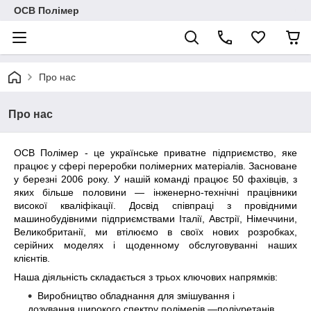
ОСВ Полімер
Про нас
Про нас
ОСВ Полімер - це українське приватне підприємство, яке
працює у сфері переробки полімерних матеріалів. Засноване
у березні 2006 року. У нашій команді працює 50 фахівців, з
яких більше половини — інженерно-технічні працівники
високої кваліфікації. Досвід співпраці з провідними
машинобудівними підприємствами Італії, Австрії, Німеччини,
Великобританії, ми втілюємо в своїх нових розробках,
серійних моделях і щоденному обслуговуванні наших
клієнтів.
Наша діяльність складається з трьох ключових напрямків:
Виробництво обладнання для змішування і
дозування широкого спектру полімерів —поліуретанів,