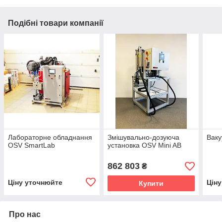
Подібні товари компанії
Лабораторне обладнання
Змішувально-дозуюча
Ваку
OSV SmartLab
установка OSV Mini AB
862 803
₴
Ціну уточнюйте
Цін
Купити
Про нас