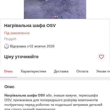
Нагрівальна шафа OSV
Під замовлення
Роздріб
Відправка з
02 жовтня 2026
Ціну уточнюйте
Опис
Характеристики
Доставка
Оплата
Умови п
Опис
Нагрівальна шафа OSV
або, інакше кажучи, термошафа
OSV, призначена для попереднього розігріву компонентів
поліуретану перед роботою та подальшої витримки деталей
при строго заданій температурі.