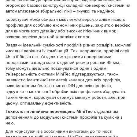
огорож до базової конструкції складної конвеєрної системи чи
автоматизованої збиральної лінії – гнучкої та надійної.
Користувач може обирати між легкою версією алюмінієвого
профілю для особливо економічних рішень, закритою версією
для вимогливого дизайну або високих гігієнічних вимог, і
важкою версією для найжорсткіших вимог.
Завдяки ідеальній сумісності профілів різних розмірів, можливі
чисельні варіанти їх комбінацій. Так, наприклад, профілі серії
45, з її більш ніж п'ятдесятьма
різними поперечними
перерізами, завжди мають єдиний розмір решітки 45 мм, і,
тому можуть ідеально поєднуватися один з одним.
Універсальність системи MiniTec підтверджується, також,
наявністю ідентичної геометрії канавки для всіх профілів,
використанням болтів і гвинтів DIN для всіх профілів,
відсутністю механічної обробки всіх профільних з'єднувачів.
Таким чином, користувач отримує мінімум роботи, але, при
цьому, оптимальну ефективність.
Технологія лінійних переміщень MiniTec
є ідеальним
доповненням до модульної системи профілів та сумісна з
нею.
Для користувачів з особливими вимогами до точності
пропонується лінійний модуль MiniTec, спроектований з