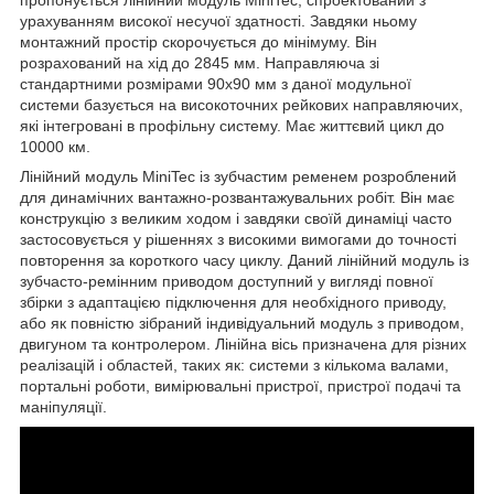
урахуванням високої несучої здатності. Завдяки ньому
монтажний простір скорочується до мінімуму. Він
розрахований на хід до 2845 мм. Направляюча зі
стандартними розмірами 90х90 мм з даної модульної
системи базується на високоточних рейкових направляючих,
які інтегровані в профільну систему. Має життєвий цикл до
10000 км.
Лінійний модуль MiniTec із зубчастим ременем розроблений
для динамічних вантажно-розвантажувальних робіт. Він має
конструкцію з великим ходом і завдяки своїй динаміці часто
застосовується у рішеннях з високими вимогами до точності
повторення за короткого часу циклу. Даний лінійний модуль із
зубчасто-ремінним приводом доступний у вигляді повної
збірки з адаптацією підключення для необхідного приводу,
або як повністю зібраний індивідуальний модуль з приводом,
двигуном та контролером. Лінійна вісь призначена для різних
реалізацій і областей, таких як: системи з кількома валами,
портальні роботи, вимірювальні пристрої, пристрої подачі та
маніпуляції.