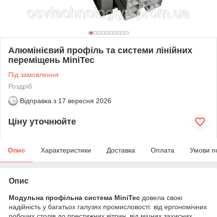
Алюмінієвий профіль та системи лінійних
переміщень MiniTec
Під замовлення
Роздріб
Відправка з
17 вересня 2026
Ціну уточнюйте
Опис
Характеристики
Доставка
Оплата
Умови п
Опис
Модульна профільна система MiniTec
довела свою
надійність у багатьох галузях промисловості: від ергономічних
робочих столів до престижних вітрин, від міцних захисних