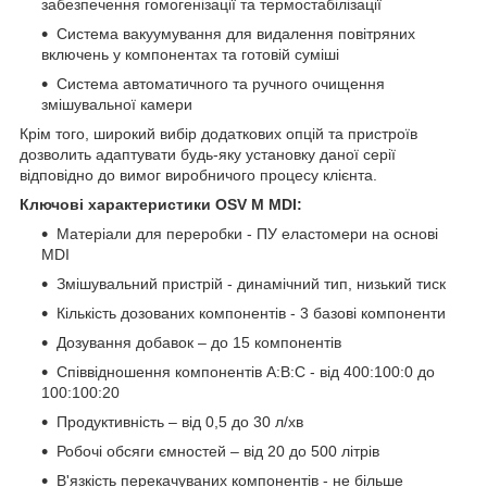
забезпечення гомогенізації та термостабілізації
Система вакуумування для видалення повітряних
включень у компонентах та готовій суміші
Система автоматичного та ручного очищення
змішувальної камери
Крім того, широкий вибір додаткових опцій та пристроїв
дозволить адаптувати будь-яку установку даної серії
відповідно до вимог виробничого процесу клієнта.
Ключові характеристики OSV М MDI:
Матеріали для переробки - ПУ еластомери на основі
MDI
Змішувальний пристрій - динамічний тип, низький тиск
Кількість дозованих компонентів - 3 базові компоненти
Дозування добавок – до 15 компонентів
Співвідношення компонентів А:В:С - від 400:100:0 до
100:100:20
Продуктивність – від 0,5 до 30 л/хв
Робочі обсяги ємностей – від 20 до 500 літрів
В'язкість перекачуваних компонентів - не більше