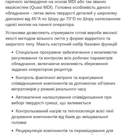
гарячого затвердіння на основі MDI або так званих
квазісистем (Quasi MDI). Головна особливість даного
обладнання - легка зміна твердості деталей у широкому
діапазоні від 45°А по Шору до 70°D по Шору натисканням
однієї кнопки на панелі оператора.
Установки дозволяють отримувати готові вироби високої
якості методом вільного лиття у форми відкритого та
закритого типу. Мають наступний набір базових функцій:
Спеціальне програмне забезпечення з можливістю
регулювання та контролю всіх робочих параметрів
обладнання, включаючи можливість збереження
заданих оператором рецептур
Контроль фактичної витрати та коригування
співвідношення компонентів за допомогою об'ємних
витратомірів у режимі реального часу
Автоматичне налаштування співвідношення при
виборі твердості суміші, що заливається
Контрольований нагрів та теплоізоляція всієї лінії
дозування компонентів від баків до змішувальної
головки
Рециркуляція компонентів та перемішування для