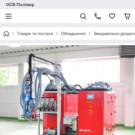
ОСВ Полімер
Товари та послуги
Обладнання
Змішувально-дозуюч