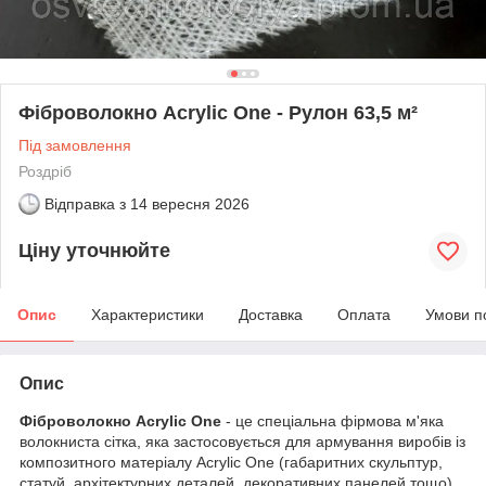
Фіброволокно Acrylic One - Рулон 63,5 м²
Під замовлення
Роздріб
Відправка з
14 вересня 2026
Ціну уточнюйте
Опис
Характеристики
Доставка
Оплата
Умови п
Опис
Фіброволокно Acrylic One
- це спеціальна фірмова м'яка
волокниста сітка, яка застосовується для армування виробів із
композитного матеріалу Aсrylic One (габаритних скульптур,
статуй, архітектурних деталей, декоративних панелей тощо).