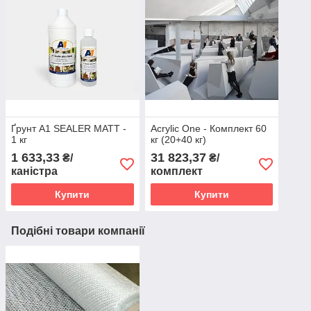
Ґрунт A1 SEALER MATT -
Acrylic One - Комплект 60
1 кг
кг (20+40 кг)
1 633,33
31 823,37
₴/
₴/
каністра
комплект
Купити
Купити
Подібні товари компанії